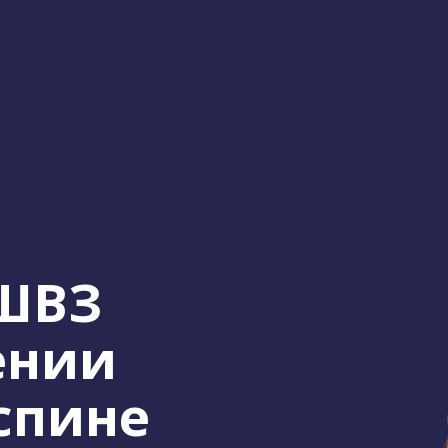
ШВЗ
ении
спине