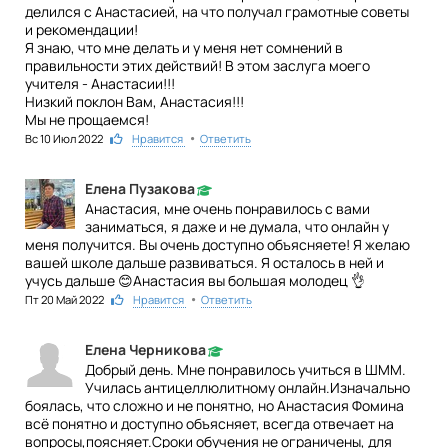
делился с Анастасией, на что получал грамотные советы
и рекомендации!
Я знаю, что мне делать и у меня нет сомнений в
правильности этих действий! В этом заслуга моего
учителя - Анастасии!!!
Низкий поклон Вам, Анастасия!!!
Мы не прощаемся!
•
Вс 10 Июл 2022
3
Нравится
Ответить
Елена Пузакова
Анастасия, мне очень понравилось с вами
заниматься, я даже и не думала, что онлайн у
меня получится. Вы очень доступно объясняете! Я желаю
вашей школе дальше развиваться. Я осталось в ней и
учусь дальше 😊Анастасия вы большая молодец 👌
•
Пт 20 Май 2022
2
Нравится
Ответить
Елена Черникова
Добрый день. Мне понравилось учиться в ШММ.
Училась антицеллюлитному онлайн.Изначально
боялась, что сложно и не понятно, но Анастасия Фомина
всё понятно и доступно объясняет, всегда отвечает на
вопросы,поясняет.Сроки обучения не ограничены, для