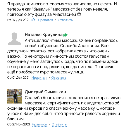
Я правда немного по-своему это написала,но не суть. И
теперь я как "бывалый" массажист без году неделя,
повторяю эту фразу за Анастасией 😊
•
Вт 07 Дек 2021
5
Нравится
Ответить
Наталья Криулина
Антицеллюлитный массаж: Очень понравилось
онлайн обучение. Спасибо Анастасия. Всё
доступно и понятно, есть обратная связь, что очень
важно. По некоторым личностным обстоятельствам
обучение у меня затянулось, рада, что по времени здесь
не ограничена и продолжила, когда смогла. Планирую
ещё приобрести курс по массажу лица.
•
Ср 01 Дек 2021
Нравится
Ответить
Дмитрий Симашкин
Спасибо Анастасия к сожалению я не практикую
массажем, сертификат есть и свидетельство об
окончании курсов по класическому массажу. Смотрю и
учюсь с Вами для себя, чтоб приносить радость родным и
близким.
•
Сб 27 Ноя 2021
Нравится
Ответить