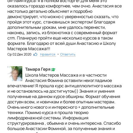
он-лайн курса: я в полном восторге! Для меня это
оказалось гораздо комфортнее, чем очно. Анастасия все
настолько детально объясняет и подробно
демонстрирует, что можно с уверенностью сказать, что
пройдя этот курс, становишься экспертом! Благодаря
дополнительным урокам, мне удалось перенести,
наконец, запись, из блокнотика с современный формат
crm. Планирую пройти еще несколько курсов в таком
формате. Благодарю от всей души Анастасию и Школу
Мастеров Массажа!!!
•
Ср 02 Дек 2020
3
Нравится
Ответить
Тамара Геря
Школа Мастеров Массажа и в частности
Анастасия Фомина оставили неизгладимое
впечатление! Я прошла курс антицеллюлитного массажа
и не остановлюсь на достигнутом)) Знания и уменния
полученные на данном курсе обширны. Формат обучения
достуен всем, и новичкам и более опытным мастерам.
Очень много нового и интересного + дополнительные
техники. Помимо курса я прошла теорию
лимфодренажной системы. Информация
структурированна , обьемна и очень интересна. Спасибо
большое Анастасии Фоминой, за полученные знания и