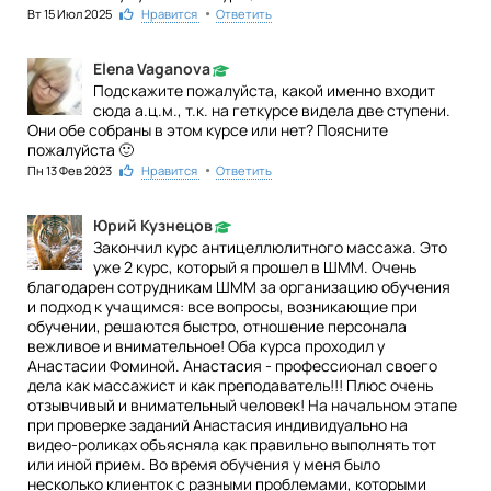
•
Вт 15 Июл 2025
1
Нравится
Ответить
Elena Vaganova
Подскажите пожалуйста, какой именно входит
сюда а.ц.м., т.к. на геткурсе видела две ступени.
Они обе собраны в этом курсе или нет? Поясните
пожалуйста 🙂
•
Пн 13 Фев 2023
1
Нравится
Ответить
Юрий Кузнецов
Закончил курс антицеллюлитного массажа. Это
уже 2 курс, который я прошел в ШММ. Очень
благодарен сотрудникам ШММ за организацию обучения
и подход к учащимся: все вопросы, возникающие при
обучении, решаются быстро, отношение персонала
вежливое и внимательное! Оба курса проходил у
Анастасии Фоминой. Анастасия - профессионал своего
дела как массажист и как преподаватель!!! Плюс очень
отзывчивый и внимательный человек! На начальном этапе
при проверке заданий Анастасия индивидуально на
видео-роликах объясняла как правильно выполнять тот
или иной прием. Во время обучения у меня было
несколько клиенток с разными проблемами, которыми