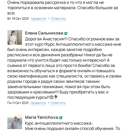
Очень порадовала рассрочка и то что я могла не
торопиться в освоении материала. Спасибо большое за
все.
•
Вт 19 Окт 2021
Нравится
Ответить
Елена Сальникова
Дорогая Анастасия!!! Спасибо огромное вам за
этот курс!!Курс Антицеллюлитного массажа мне
был очень интересен, каждое занятие подробно
расписано и все движения разобраны! Никогда бы не
подумала что учится будет настолько интересно!! А
съемка от первого лица это просто бомба! Спасибо за
возможность обучаться в формате онлайн и повышать
свою квалификацию как специалиста, оставаясь в своем
родном городе и радуя своих земляков такими
замечательными техниками, помогая при этом быть
здоровыми и красивыми!!! Буду приобретать у вас и
последующие курсы!!😍💐
•
Пн 11 Окт 2021
Нравится
Ответить
Maria Yanichova
Курс антицеллюлитного массажа:
Мне очень подошел онлайн способ обучения. То