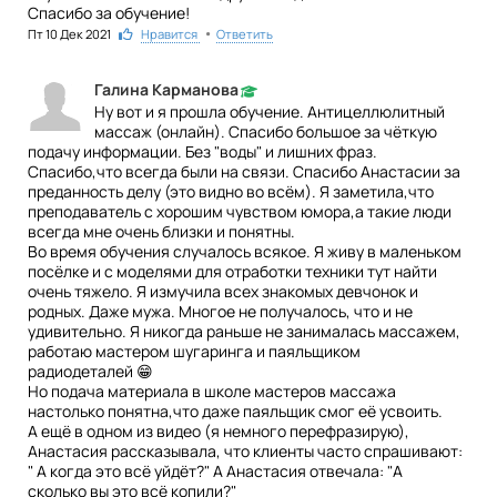
Спасибо за обучение!
•
Пт 10 Дек 2021
1
Нравится
Ответить
Галина Карманова
Ну вот и я прошла обучение. Антицеллюлитный
массаж (онлайн). Спасибо большое за чёткую
подачу информации. Без "воды" и лишних фраз.
Спасибо,что всегда были на связи. Спасибо Анастасии за
преданность делу (это видно во всём). Я заметила,что
преподаватель с хорошим чувством юмора,а такие люди
всегда мне очень близки и понятны.
Во время обучения случалось всякое. Я живу в маленьком
посёлке и с моделями для отработки техники тут найти
очень тяжело. Я измучила всех знакомых девчонок и
родных. Даже мужа. Многое не получалось, что и не
удивительно. Я никогда раньше не занималась массажем,
работаю мастером шугаринга и паяльщиком
радиодеталей 😁
Но подача материала в школе мастеров массажа
настолько понятна,что даже паяльщик смог её усвоить.
А ещё в одном из видео (я немного перефразирую),
Анастасия рассказывала, что клиенты часто спрашивают:
" А когда это всё уйдёт?" А Анастасия отвечала: "А
сколько вы это всё копили?"