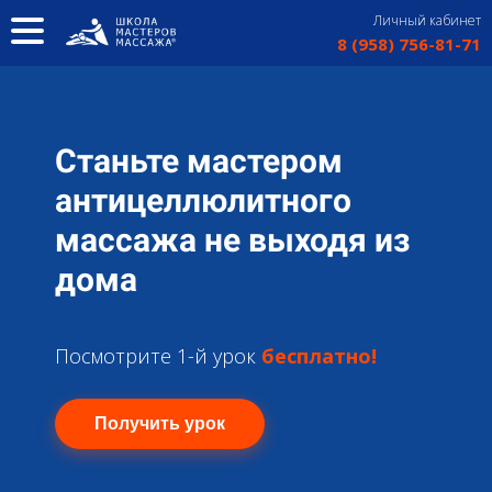
Личный кабинет
8 (958) 756-81-71
Список курсов
О школе
Станьте мастером
Преподаватель
антицеллюлитного
массажа не выходя из
Отзывы
дома
Цены
Поиск по сайту
Посмотрите 1-й урок
бесплатно!
Получить урок