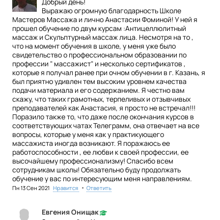
Добрый день!
Выражаю огромную благодарность Школе
Мастеров Массажа и лично Анастасии Фоминой! У ней я
прошел обучение по двум курсам :Антицеллюлитный
массаж и Скульптурный массаж лица. Несмотря на то ,
что на момент обучения в школе, у меня уже было
свидетельство о профессиональном образовании по
профессии " массажист" и несколько сертификатов ,
которые я получал ранее при очном обучении в г. Казань, я
был приятно удивлен тем высоким уровнем качества
подачи материала и его содержанием. Я честно вам
скажу, что таких грамотных, терпеливых и отзывчивых
преподавателей как Анастасия, я просто не встречал!!!
Поразило также то, что даже после окончания курсов в
соответствующих чатах Телеграмм, она отвечает на все
вопросы, которые у меня как у практикующего
массажиста иногда возникают. Я поражаюсь ее
работоспособности , ее любви к своей профессии, ее
высочайшему профессионализму! Спасибо всем
сотрудникам школы! Обязательно буду продолжать
обучение у вас по интересующим меня направлениям.
•
Пн 13 Сен 2021
Нравится
Ответить
Евгения Онищак