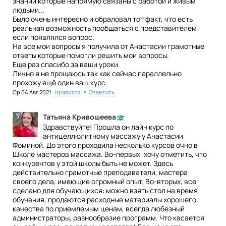
знаний которые напрямую связаны с работой и живым
людьми...
Было очень интересно и обраловал тот факт, что есть
реальная возможность пообщаться с представителем
если появлялся вопрос.
На все мои вопросы я получила от Анастасии грамотные
ответы которые помогли решить мои вопросы.
Еще раз спасибо за ваши уроки.
Лично я не прощаюсь так как сейчас параллельно
прохожу ещё один ваш курс.
•
Ср 04 Авг 2021
Нравится
Ответить
Татьяна Кривошеева
Здравствуйте! Прошла он лайн курс по
антицеллюлитному массажу у Анастасии
Фоминой. До этого проходила несколько курсов очно в
Школе мастеров массажа. Во-первых, хочу отметить, что
конкурентов у этой школы быть не может. Здесь
действительно грамотные преподаватели, мастера
своего дела, имеющие огромный опыт. Во-вторых, все
сделано для обучающихся: можно взять стол на время
обучения, продаются расходные материалы хорошего
качества по приемлемым ценам, всегда любезный
администраторы, разнообразие программ. Что касается