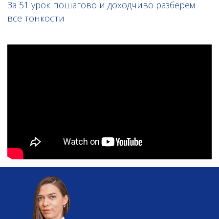
За 51 урок пошагово и доходчиво разберем
все тонкости
Ссылка на это место страницы:
#teacher