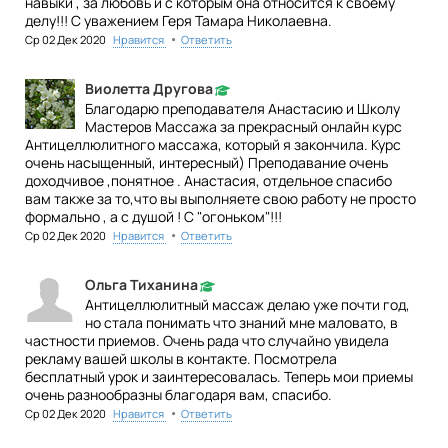
навыки , за любовь и с которым она относится к своему
делу!!! С уважением Геря Тамара Николаевна.
•
Ср 02 Дек 2020
Нравится
Ответить
Виолетта Другова
Благодарю преподавателя Анастасию и Школу
Мастеров Массажа за прекрасный онлайн курс
Антицеллюлитного массажа, который я закончила. Курс
очень насыщенный, интересный) Преподавание очень
доходчивое ,понятное . Анастасия, отдельное спасибо
вам также за то,что вы выполняете свою работу не просто
формально , а с душой ! С "огоньком"!!!
•
Ср 02 Дек 2020
Нравится
Ответить
Ольга Тиханина
Антицеллюлитный массаж делаю уже почти год,
но стала понимать что знаний мне маловато, в
частности приемов. Очень рада что случайно увидела
рекламу вашей школы в контакте. Посмотрела
бесплатный урок и заинтересовалась. Теперь мои приемы
очень разнообразны благодаря вам, спасибо.
•
Ср 02 Дек 2020
Нравится
Ответить