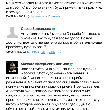
меня это хорошо тем, что я смогла обучаться в комфорте
для себя. Спасибо за знания, буду применять на практике,
и вернусь к Вам ещё!!!
•
Пн 31 Янв 2022
1
Нравится
Ответить
Дарья Зиновьева
Антицеллюлитный массаж: Спасибо большое за
обучение. Растинула я его на долго. Но все
доступно, всегда отвечаете на вопросы, обязвтельно еще
преобрету курсы у вас 💐
•
Ср 05 Янв 2022
1
Нравится
Ответить
Михаил Валерьевич Акимов
Здравствуйте, мне очень понравился курс АЦ
массажа. Этот курс очень насыщенный и
интересный. Я узнал очень много новых приёмов
разминания. А съёмка от первого лица дала правильное
понимание выполнения каждого приёма. Преподаватель
Анастасия очень подробно описывала выполнение
каждого приёма, что не понять технику выполнения
просто невозможно. Мне очень повезло, что я нашёл эту
школу мастеров массажа и обучался здесь. Думаю
обучаться в этой школе и другим видам массажа.