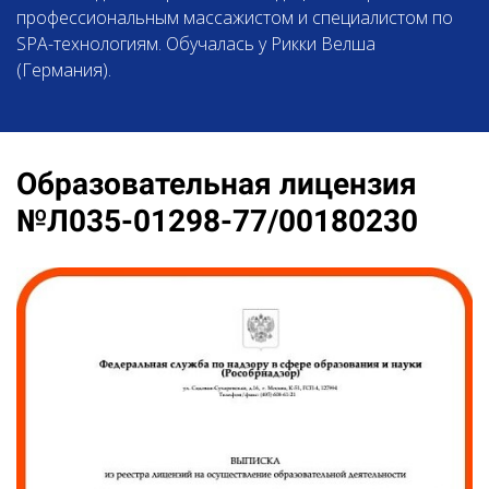
профессиональным массажистом и специалистом по
SPA-технологиям. Обучалась у Рикки Велша
(Германия).
Ссылка на это место страницы:
#school
Образовательная лицензия
№Л035-01298-77/00180230